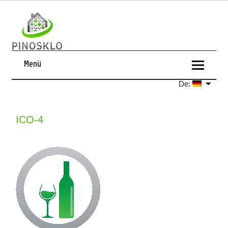
Menü
De:
ICO-4