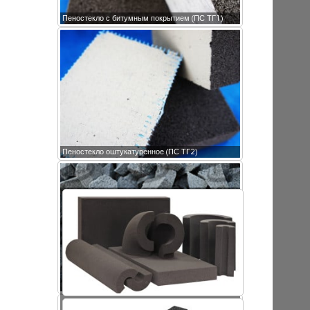
Пеностекло с битумным покрытием (ПС ТГ1)
Пеностекло оштукатуренное (ПС ТГ2)
Крошка пеностекла