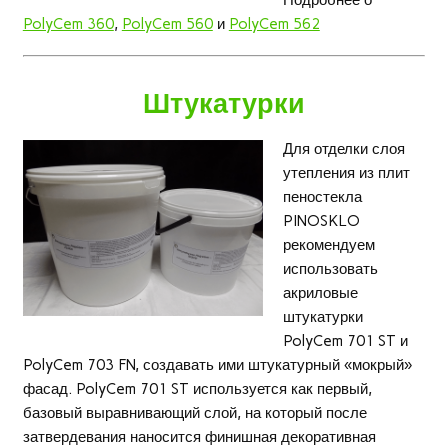
Подробнее о
PolyCem 360
,
PolyCem 560
и
PolyCem 562
Штукатурки
Для отделки слоя
утепления из плит
пеностекла
PINOSKLO
рекомендуем
использовать
акриловые
штукатурки
PolyCem 701 ST и
PolyCem 703 FN, создавать ими штукатурный «мокрый»
фасад. PolyCem 701 ST используется как первый,
базовый выравнивающий слой, на который после
затвердевания наносится финишная декоративная