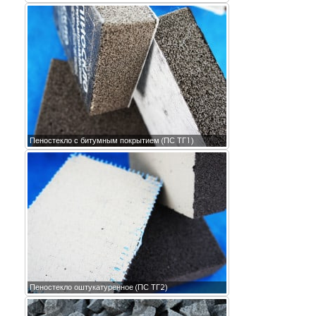
Пеностекло с битумным покрытием (ПС ТГ1)
Пеностекло оштукатуренное (ПС ТГ2)