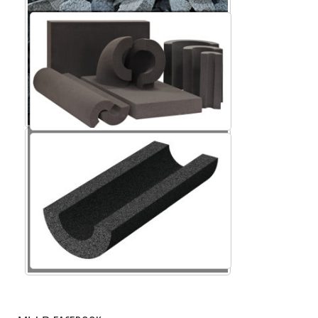
Крошка пеностекла