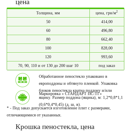
цена
2
Толщина, мм
цена, грн/м
50
414,00
60
496,80
80
662,40
100
828,00
120
993,60
70, 90, 110 и от 130 до 200 шаг 10
под заказ
Обработанное пеностекло упаковано в
европоддоны и обтянуто пленкой. Упаковка
блоков пеностекла кратна поддону и/или
Маркировка « СТАНДАРТ ПС-ТГ»
ящику. Размер поддона (ящика), м: 1,2*0,8*1,1
(0,6*0,4*0,45) (д, ш, в).
* - Под заказ допускается изготовление плит с размерами,
отличающимися от указанных.
Крошка пеностекла, цена