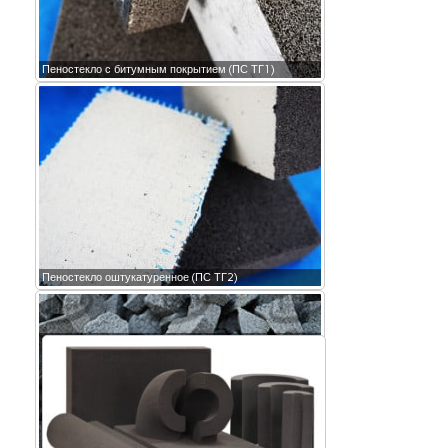
Пеностекло с битумным покрытием (ПС ТГ1)
Пеностекло оштукатуренное (ПС ТГ2)