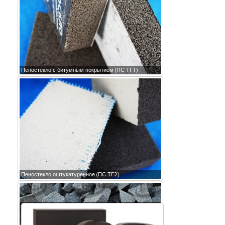
Пеностекло с битумным покрытием (ПС ТГ1)
Пеностекло оштукатуренное (ПС ТГ2)