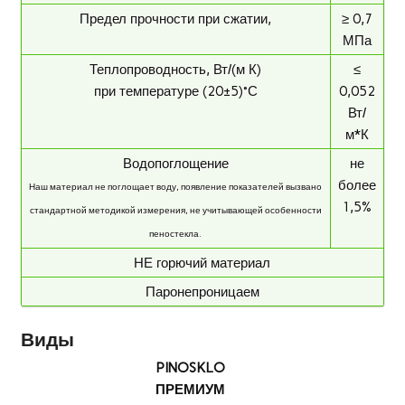
Предел прочности при сжатии,
≥ 0,7
МПа
Теплопроводность, Вт/(м К)
≤
при температуре (20±5)°С
0,052
Вт/
м*К
Водопоглощение
не
более
Наш материал не поглощает воду, появление показателей вызвано
1,5%
стандартной методикой измерения, не учитывающей особенности
пеностекла.
НЕ горючий материал
Паронепроницаем
Виды
PINOSKLO
ПРЕМИУМ