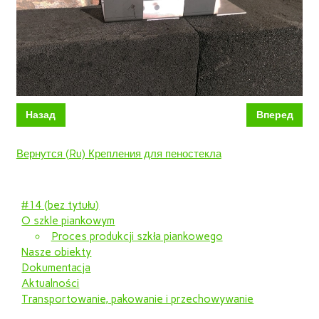
Назад
Вперед
Вернутся (Ru) Крепления для пеностекла
#14 (bez tytułu)
O szkle piankowym
Proces produkcji szkła piankowego
Nasze obiekty
Dokumentacja
Aktualności
Transportowanie, pakowanie i przechowywanie