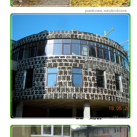
materiał izolacyjny szkło
piankowe, nieobrobione
bloki izolacyjne do
ocieplenia cokołu,
okruchy szkła
piankowego
Usługi dodatkowe:
Kontrola izolacji
cieplnej, dostawa szkła
piankowego
RESTAURACJA
Adres:
ulica Grushevskiego,
Kijów, Ukraina