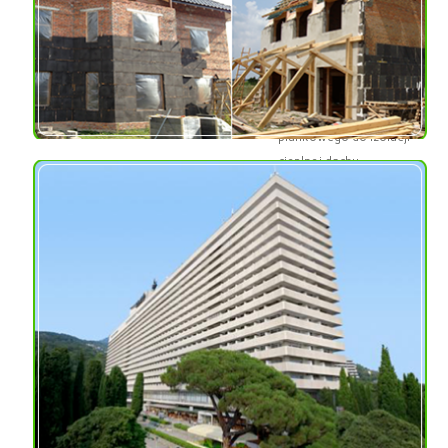
ulica Iwana Kudri, Kijów,
Ukraina
Materiał:
okruchy szkła
piankowego do izolacji
cieplnej dachu
Usługi dodatkowe:
DOMY PRYWATNE
Adres: