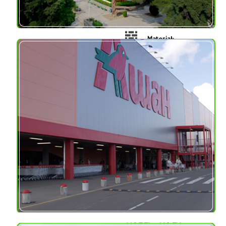
wojewódstwie
Kijowskim, Ukraina
Materiał:
nieobrobione bloki szkła
piankowego, bloki szkła
piankowego z powłoką
bitumiczną, okruchy
szkła piankowego
Usługi dodatkowe:
Kontrola izolacji
cieplnej, opracowanie
projektu
termoizolacyjnego,
dostawa szkła
piankowego, montaż
szkła piankowego
HOTEL „JAŁTA-