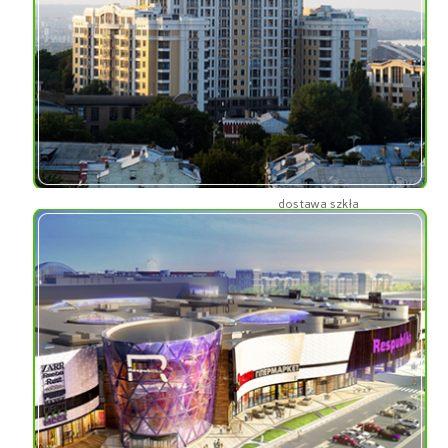
nieobrobione bloki
izolacyjne szkła
piankowego, bloki szkła
piankowego z powłoką
bitumiczną, okruchy
szkła piankowego
Usługi dodatkowe:
dostawa szkła
piankowego, montaż
szkła piankowego
CENTRUM HANDLOWE
„RESPUBLIKA”
Adres:
Kijów, Ukraina
Materiał: