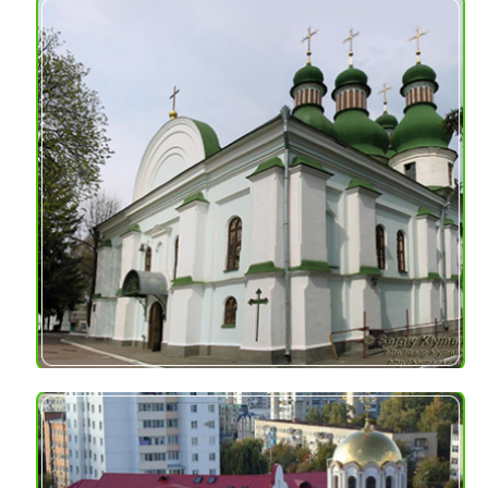
INTOURIST”
Adres:
Jałta, Ukraina
Materiał:
bloki szkła piankowego
z powłoką bitumiczną,
izolacja zasypowa –
okruchy szkła
piankowego
Usługi dodatkowe: