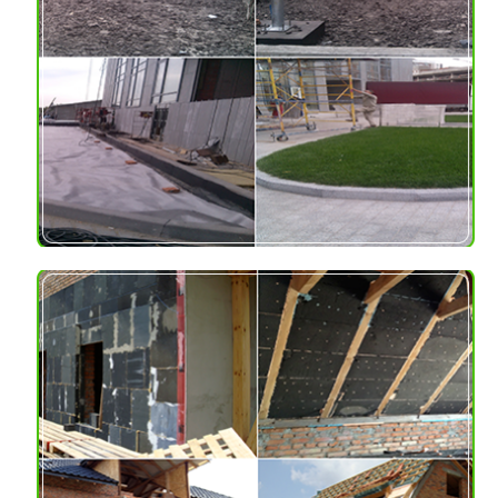
Kijów, Ukraina
Materiał:
Izolacja - nieobrobione
bloki szkła piankowego
Usługi dodatkowe:
dostawa szkła
piankowego
KOMPLEKS
MIESZKANIOWY
Adres: