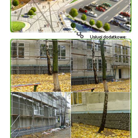
bloki szkła piankowego
z powłoką bitumiczną,
izolacyjne okruchy szkła
piankowego
Usługi dodatkowe:
dostawa szkła
piankowego
SZKOŁY
Adres:
Kijów, Ukraina
Materiał: