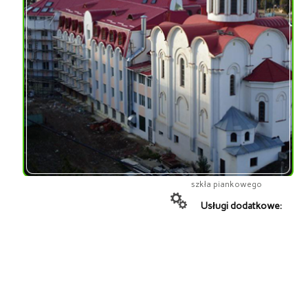
SIEĆ
HIPERMARKETÓW
„AUCHAN”
Adres:
Ukraina
Materiał:
przyjazna dla
środowiska izolacja
szkło piankowe, okruchy
szkła piankowego
Usługi dodatkowe: