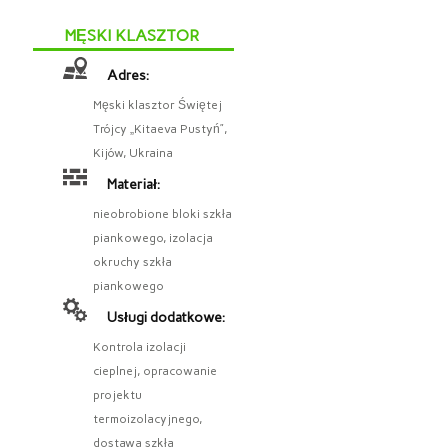
MĘSKI KLASZTOR
Adres:
Męski klasztor Świętej
Trójcy „Kitaeva Pustyń”,
Kijów, Ukraina
Materiał:
nieobrobione bloki szkła
piankowego, izolacja
okruchy szkła
piankowego
Usługi dodatkowe:
Kontrola izolacji
cieplnej, opracowanie
projektu
termoizolacyjnego,
dostawa szkła