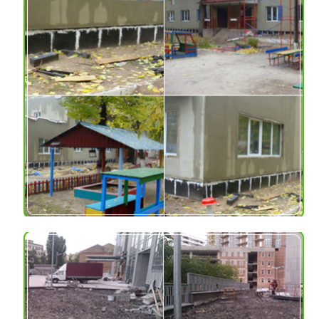
Materiał:
nieobrobione bloki szkła
piankowego, bloki szkła
piankowego tynkowane,
okruchy szkła
piankowego
Usługi dodatkowe:
dostawa szkła
piankowego, montaż
szkła piankowego
PRZEDSZKOLA
Adres:
dzielnica Swiatoszyno,