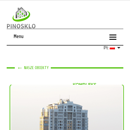
Menu
Pl:
←
NASZE OBIEKTY
KOMPLEKS
MIESZKALNY
Adres:
ulicy Grushevskiego 9a,
Kijów, Ukraina
Materiał: