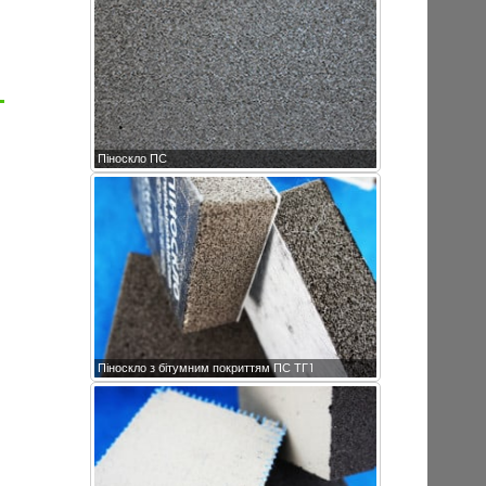
Піноскло ПС
Піноскло з бітумним покриттям ПС ТГ1