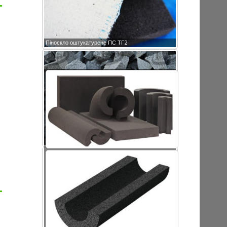
Піноскло оштукатурене ПС ТГ2
Крихта піноскла