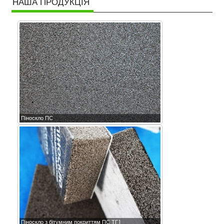
НАША ПРОДУКЦІЯ
Піноскло ПС
Піноскло з бітумним покриттям ПС ТГ1