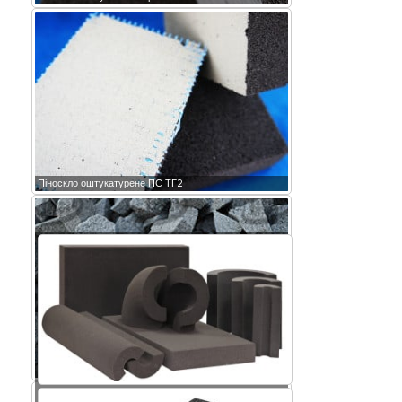
Піноскло оштукатурене ПС ТГ2
Крихта піноскла