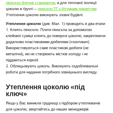
піноскло блочне стандартне
, а для теплової ізоляції
цоколю в ґрунті –
піноскло ТГ з бітумним покриттям
.
Утеплення цоколю виконують ззовні будівлі.
Утеплення цоколю
(див. Мал. 1) проводять в два етапи:
1. Клеять піноскло. Плити піноскла за допомогою
клейової суміші клеять до поверхні цоколю, закріплюючи
додатково пластиковими дюбелями («зонтики»).
Використовуються саме пластикові дюбеля (не
металічні), які не створюють містків холоду і не
піддаються корозії.
2. Облицьовують цоколь. Виконують оздоблювальні
роботи для надання потрібного зовнішнього вигляду.
Утеплення цоколю «під
ключ»
Якщо у Вас виникли труднощі з підбором утеплювачів
для цоколю, звертайтесь до наших менеджерів.