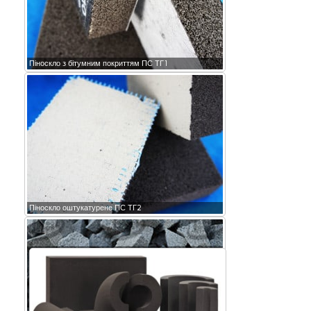
Піноскло з бітумним покриттям ПС ТГ1
Піноскло оштукатурене ПС ТГ2