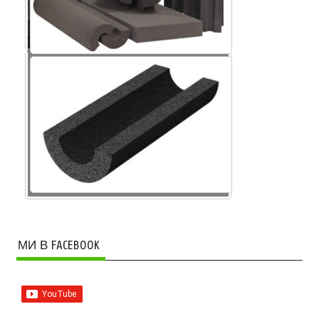
Крихта піноскла
МИ В FACEBOOK