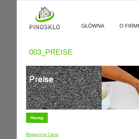
GŁÓWNA
O FIRM
003_PREISE
Назад
Вернутся Cena