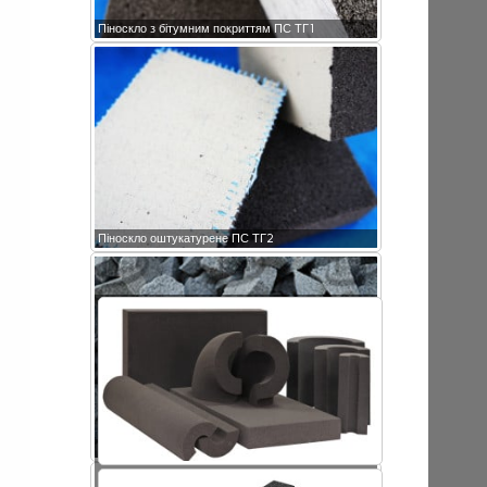
Піноскло з бітумним покриттям ПС ТГ1
Піноскло оштукатурене ПС ТГ2
Крихта піноскла