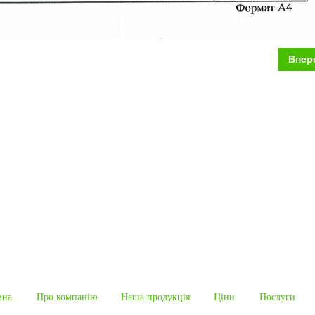
Впер
вна
Про компанію
Наша продукцiя
Ціни
Послуги