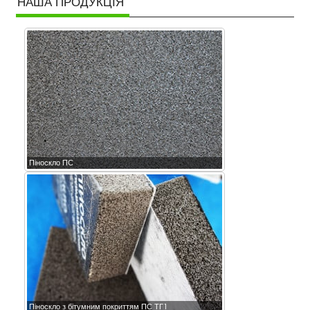
НАША ПРОДУКЦІЯ
Піноскло ПС
Піноскло з бітумним покриттям ПС ТГ1