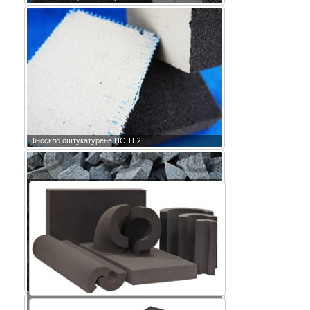
Піноскло оштукатурене ПС ТГ2
Крихта піноскла