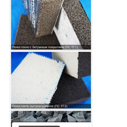
Пеностекло с битумным покрытием (ПС ТГ1)
Пеностекло оштукатуренное (ПС ТГ2)