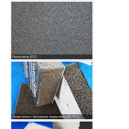
Пеностекло (ПС)
Пеностекло с битумным покрытием (ПС ТГ1)