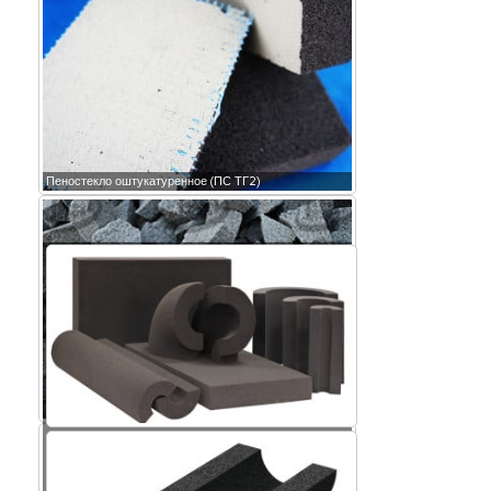
Пеностекло оштукатуренное (ПС ТГ2)
Крошка пеностекла