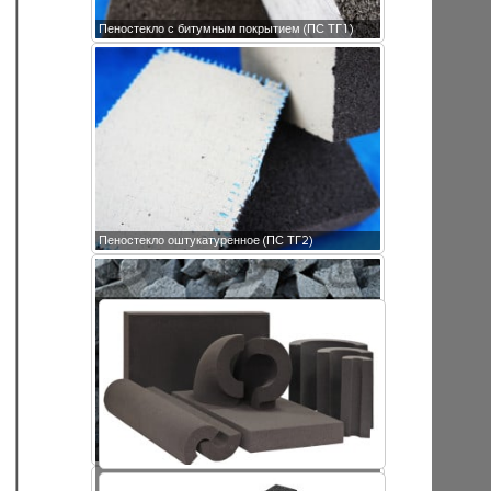
Пеностекло с битумным покрытием (ПС ТГ1)
Пеностекло оштукатуренное (ПС ТГ2)
Крошка пеностекла