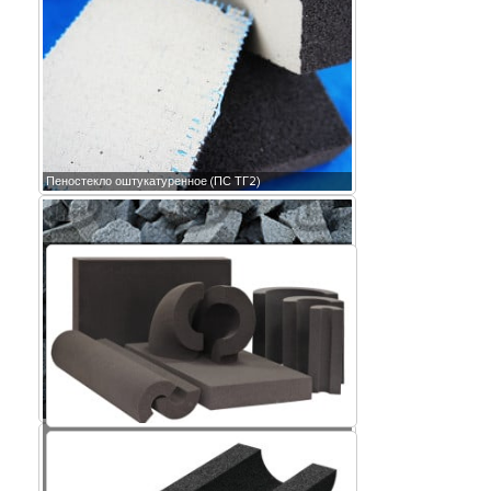
Пеностекло оштукатуренное (ПС ТГ2)
Крошка пеностекла