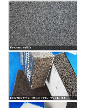
Пеностекло (ПС)
Пеностекло с битумным покрытием (ПС ТГ1)