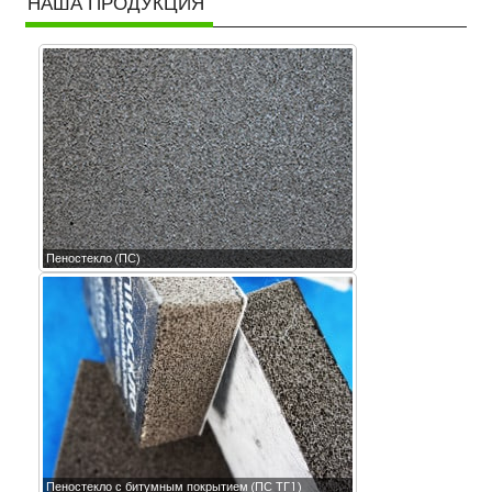
НАША ПРОДУКЦИЯ
Пеностекло (ПС)
Пеностекло с битумным покрытием (ПС ТГ1)