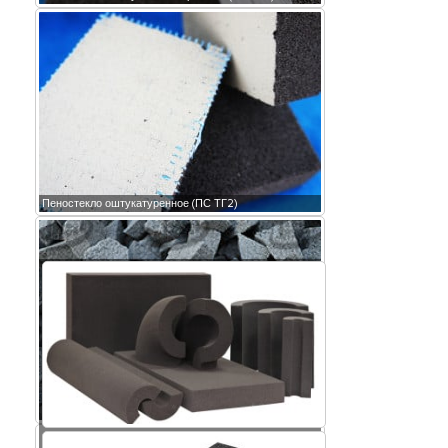
Пеностекло оштукатуренное (ПС ТГ2)
Крошка пеностекла