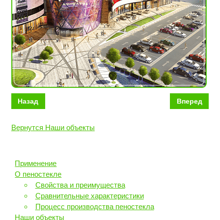
Назад
Вперед
Вернутся Наши объекты
Применение
О пеностекле
Свойства и преимущества
Сравнительные характеристики
Процесс производства пеностекла
Наши объекты