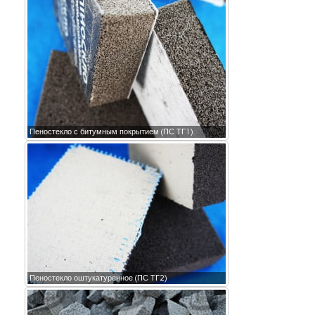
Пеностекло с битумным покрытием (ПС ТГ1)
Пеностекло оштукатуренное (ПС ТГ2)