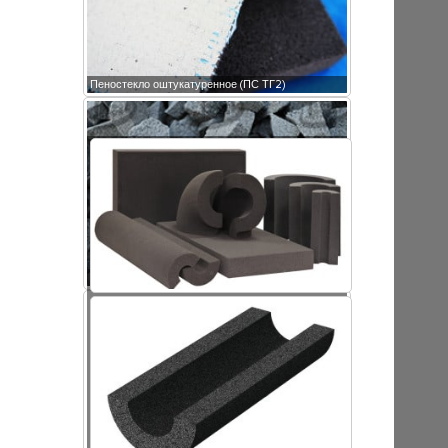
Пеностекло оштукатуренное (ПС ТГ2)
Крошка пеностекла