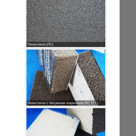
Пеностекло (ПС)
Пеностекло с битумным покрытием (ПС ТГ1)