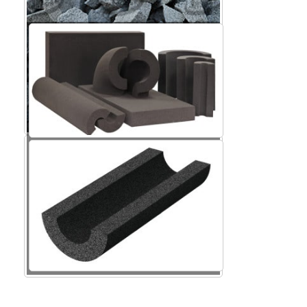
Крошка пеностекла