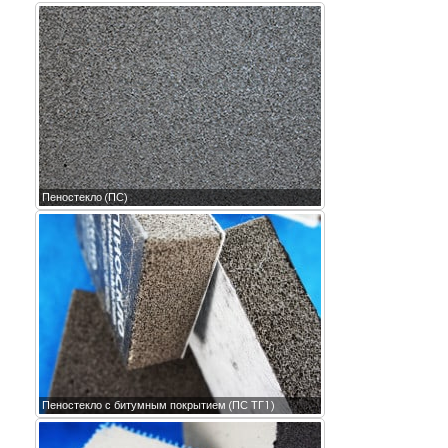
Пеностекло (ПС)
Пеностекло с битумным покрытием (ПС ТГ1)