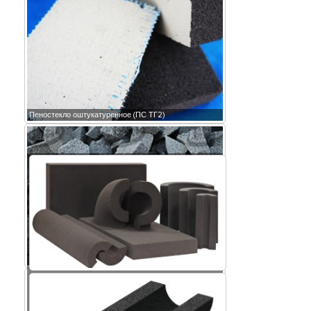
Пеностекло оштукатуренное (ПС ТГ2)
Крошка пеностекла