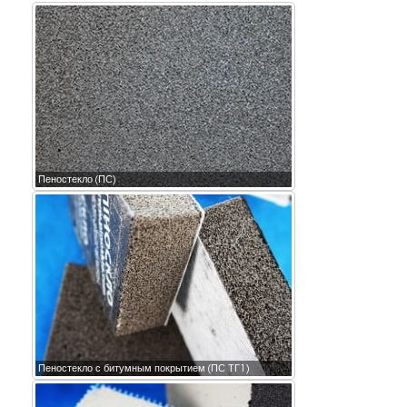
Пеностекло (ПС)
Пеностекло с битумным покрытием (ПС ТГ1)