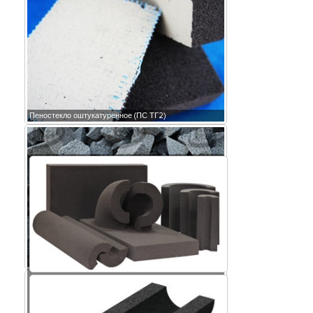
Пеностекло оштукатуренное (ПС ТГ2)
Крошка пеностекла